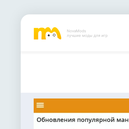
NovaMods
лучшие моды для игр