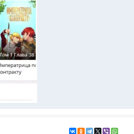
KINGDOM COME:
KENSHI
DELIVERANCE
экшн
бродилка