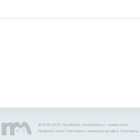
© 2018-2025, NovaMods.
droidspace.ru
- новые игры.
Правила
|
pinco
|
Автоматы с выводом на карту
|
Контакты