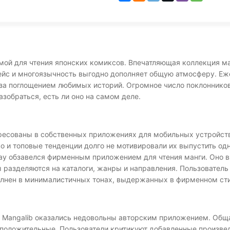
ой для чтения японских комиксов. Впечатляющая коллекция ман
ейс и многоязычность выгодно дополняет общую атмосферу. Еже
 за поглощением любимых историй. Огромное число поклонников
зобраться, есть ли оно на самом деле.
есованы в собственных приложениях для мобильных устройств.
тво и топовые тенденции долго не мотивировали их выпустить о
Play обзавелся фирменным приложением для чтения манги. Оно 
 разделяются на каталоги, жанры и направления. Пользовател
олнен в минималистичных тонах, выдержанных в фирменном сти
Mangalib оказались недовольны авторским приложением. Общая
положительные. Пользователи критикуют добавленные произвед