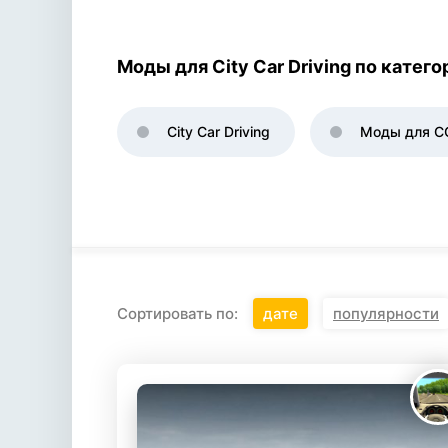
Моды для City Car Driving по катег
City Car Driving
Моды для C
Сортировать по:
дате
популярности