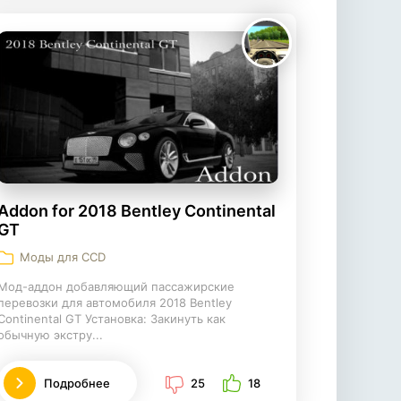
Addon for 2018 Bentley Continental
GT
Моды для CCD
Мод-аддон добавляющий пассажирские
перевозки для автомобиля 2018 Bentley
Continental GT Установка: Закинуть как
обычную экстру...
Подробнее
25
18