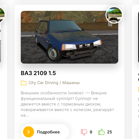
ВАЗ 2109 1.5
City Car Driving / Машины
Внешние особенности (новое): — Внешне
функциональный суппорт! Суппорт не
движется вместе с тормозным диском,
поворачивается вместе с колесом, реагирует
на...
Подробнее
9
25