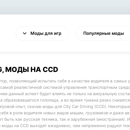
Моды для игр
Популярные моды
G, МОДЫ НА CCD
тор, позволяющий испытать себя в качестве водителя в самых 
VALHEIM
CYBERPUNK 2077
с самой реалистичной системой управления транспортным сред
Выживание
Экшен
чем данный аспект будет влиять не только на визуальную соста
а образовавшегося гололеда, а во время тумана резко снизитс
овой опыт, скачав моды для City Car Driving (CCD). Некоторые 
себя в роли водителя новых видов машин, грузовиков и даже а
ет быть как русская техника, так и зарубежная (иностранная). 
 моды на CCD выходят ежедневно, чем непременно радуют пок