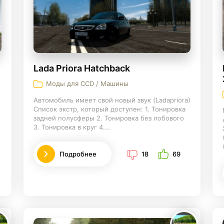
Lada Priora Hatchback
Моды для CCD / Машины
Автомобиль имеет свой новый звук (Ladapriora)
Список экстр, который доступен: 1. Тонировка
задней полусферы 2. Тонировка без лобового
3. Тонировка в круг 4....
Подробнее
18
69