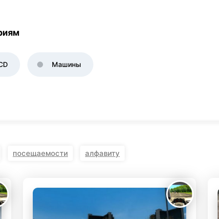
KINGDOM COME:
KENSHI
DELIVERANCE
экшн
бродилка
ориям
CD
Машины
посещаемости
алфавиту