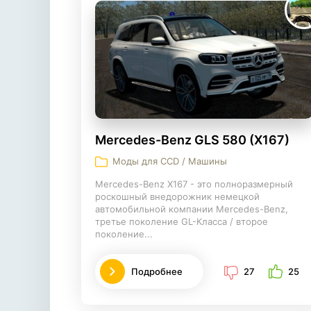
Mercedes-Benz GLS 580 (X167)
Моды для CCD / Машины
Mercedes-Benz X167 - это полноразмерный
роскошный внедорожник немецкой
автомобильной компании Mercedes-Benz,
третье поколение GL-Класса / второе
поколение...
Подробнее
27
25