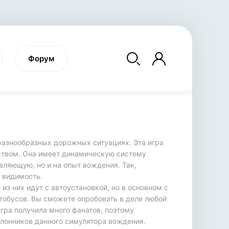
Форум
разнообразных дорожных ситуациях. Эта игра
SNOWRUNNER
RAVENFIELD
FARM
ством. Она имеет динамическую систему
симулятор вождения
военная бродилка
вляющую, но и на опыт вождения. Так,
си
я видимость.
из них идут с автоустановкой, но в основном с
втобусов. Вы сможете опробовать в деле любой
Игра получила много фанатов, поэтому
лонников данного симулятора вождения.