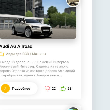
Audi A6 Allroad
Моды для CCD / Машины
У мода 18 дополнений: Бежевый Интерьер
Коричневый Интерьер Отделка из темного
дерева Отделка из светлого дерева Алюминий
/ серебристая отделка Тонированное...
Подробнее
22
28