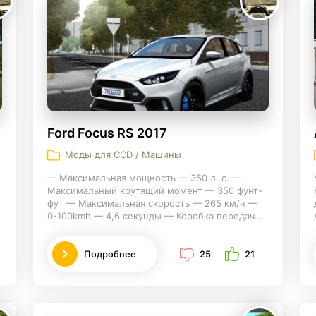
Ford Focus RS 2017
Моды для CCD / Машины
— Максимальная мощность — 350 л. с. —
Максимальный крутящий момент — 350 фунт-
фут — Максимальная скорость — 265 км/ч —
0-100kmh — 4,6 секунды — Коробка передач...
Подробнее
25
21