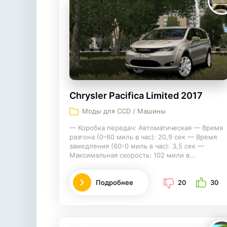
Chrysler Pacifica Limited 2017
Моды для CCD / Машины
— Коробка передач: Автоматическая — Время
разгона (0-60 миль в час): 20,9 сек — Время
замедления (60-0 миль в час): 3,5 сек —
Максимальная скорость: 102 мили в...
Подробнее
20
30