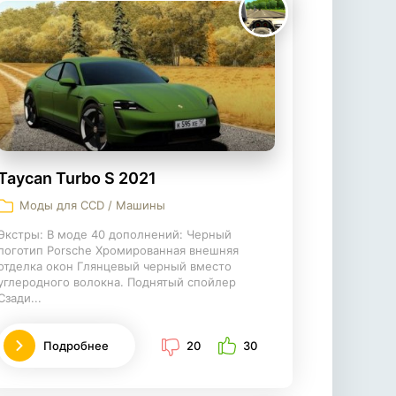
Taycan Turbo S 2021
Моды для CCD / Машины
Экстры: В моде 40 дополнений: Черный
логотип Porsche Хромированная внешняя
отделка окон Глянцевый черный вместо
углеродного волокна. Поднятый спойлер
Сзади...
Подробнее
20
30