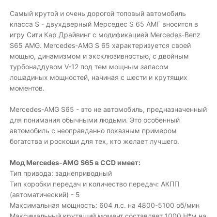
Самый крутой и очень дорогой топовый автомобиль
класса S - двухдверный Мерседес S 65 АМГ вносится в
игру Сити Кар Драйвинг с модификацией Mercedes-Benz
S65 AMG. Mercedes-AMG S 65 характеризуется своей
мощью, динамизмом и эксклюзивностью, с двойным
турбонаддувом V-12 под тем мощным запасом
лошадиных мощностей, начиная с шести и крутящих
моментов.
Mercedes-AMG S65 - это не автомобиль, предназначенный
для понимания обычными людьми. Это особенный
автомобиль с неоправданно показным примером
богатства и роскоши для тех, кто желает лучшего.
Мод Mercedes-AMG S65 в CCD имеет:
Тип привода: заднеприводный
Тип коробки передач и количество передач: АКПП
(автоматический) - 5
Максимальная мощность: 604 л.с. на 4800-5100 об/мин
Максимальный крутящий момент составляет 1000 Н*м на