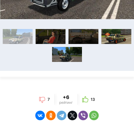
+6
7
13
рейтинг