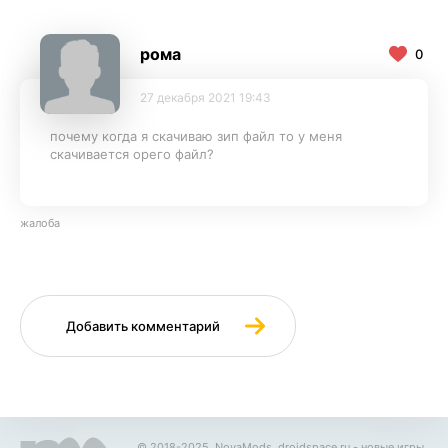
рома
0
27 декабря 2021 19:43
почему когда я скачиваю зип файл то у меня
скачивается орего файл?
жалоба
Добавить комментарий
© 2018-2025, NovaMods.
droidspace.ru
- новые игры.