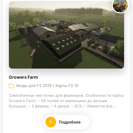
Growers Farm
Моды для FS 2019 / Карты FS 19
Симпатичное местечко для фермеров. Особенности карты
Growers Farm: – 59 полей от маленьких до весьма
больших; – 3 фермы; – 4 двора; – БГА; – Имеются все...
Подробнее