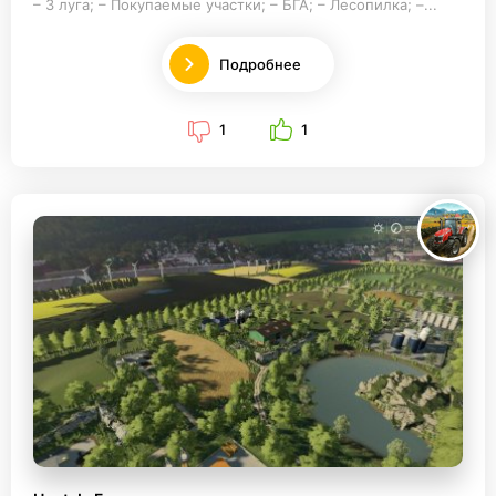
– 3 луга; – Покупаемые участки; – БГА; – Лесопилка; –...
Подробнее
1
1