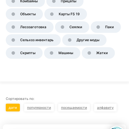
Комбайны
Прицепы
Объекты
Карты FS 19
Лесозаготовка
Сеялки
Паки
Сельхоз инвентарь
Другие моды
Скрипты
Машины
Жатки
Сортировать по:
дате
популярности
посещаемости
алфавиту