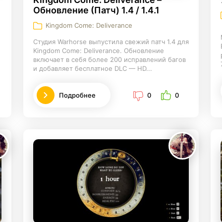
Обновление (Патч) 1.4 / 1.4.1
Kingdom Come: Deliverance
Студия Warhorse выпустила свежий патч 1.4 для
Kingdom Come: Deliverance. Обновление
включает в себя более 200 исправлений багов
и добавляет бесплатное DLC — HD...
Подробнее
0
0