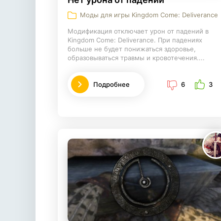
Моды для игры Kingdom Come: Deliverance
Модификация отключает урон от падений в
Kingdom Come: Deliverance. При падениях
больше не будет понижаться здоровье,
образовываться травмы и кровотечения....
Подробнее
6
3