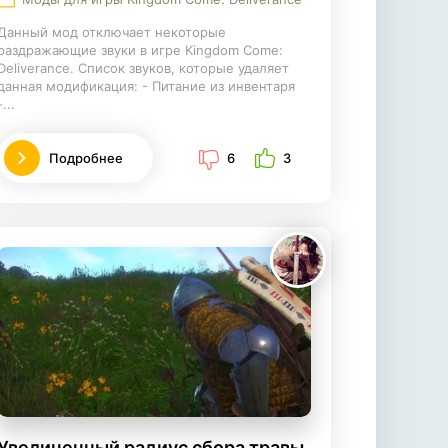
Данный мод отключает некоторые
раздражающие звуки в игре Kingdom Come:
Deliverance. Список звуков, которые удаляет
данная модификация: - Питание из инвентаря
-...
Подробнее
6
3
Увеличенный радиус сбора травы