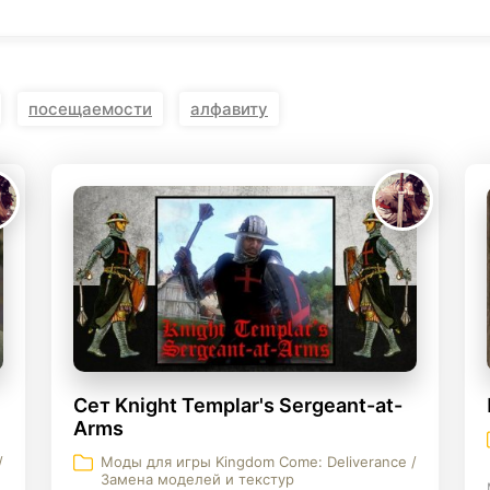
KINGDOM COME:
KENSHI
DELIVERANCE
экшн
бродилка
посещаемости
алфавиту
Сет Knight Templar's Sergeant-at-
Arms
/
Моды для игры Kingdom Come: Deliverance /
Замена моделей и текстур