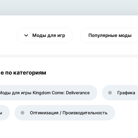
Моды для игр
Популярные моды
e по категориям
VALHEIM
CYBERPUNK 2077
Моды для игры Kingdom Come: Deliverance
Графика
Выживание
Экшен
ы
Оптимизация / Производительность