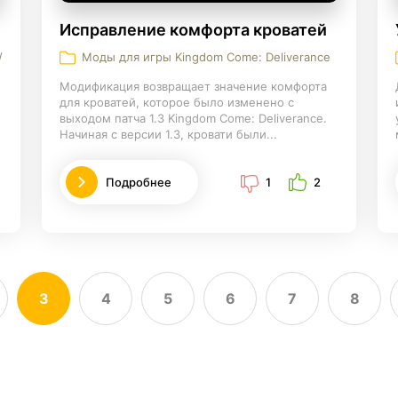
Исправление комфорта кроватей
/
Моды для игры Kingdom Come: Deliverance
Модификация возвращает значение комфорта
для кроватей, которое было изменено с
выходом патча 1.3 Kingdom Come: Deliverance.
Начиная с версии 1.3, кровати были...
Подробнее
1
2
3
4
5
6
7
8