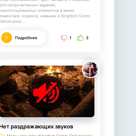
для непрочитанных заданий,
неиспользованных элементов в меню
инвентаря, кодексе, навыках в Kingdom Come:
Deliverance....
Подробнее
1
3
Нет раздражающих звуков
Моды для игры Kingdom Come: Deliverance