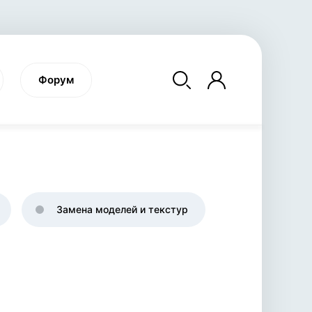
Форум
SNOWRUNNER
RAVENFIELD
FARM
Замена моделей и текстур
симулятор вождения
военная бродилка
си