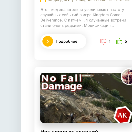
Этот мод значительно увеличивает частоту
случайных событий в игре Kingdom Come:
Deliverance. С патчем 1.4 случайные встречи
стали очень редкими. Модификация...
Подробнее
1
5
Нет урона от падений