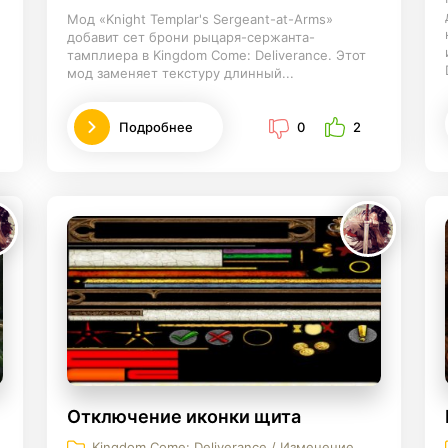
Мод «Knight Templar's Sergeant-at-Arms»
добавит сет брони рыцаря-сержанта-
тамплиера в Kingdom Come: Deliverance. Этот
мод заменяет текстуру длинный...
Подробнее
0
2
Отключение иконки щита
Kingdom Come: Deliverance / Изменение