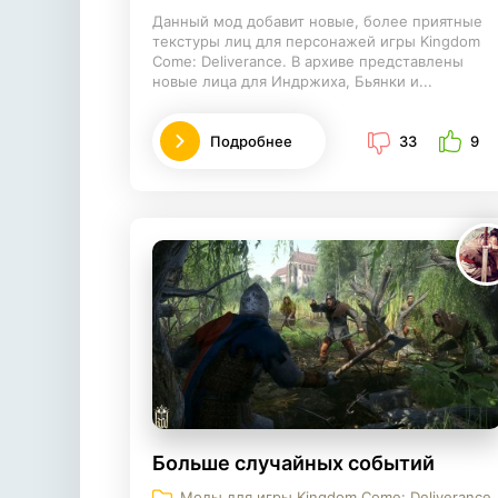
Данный мод добавит новые, более приятные
текстуры лиц для персонажей игры Kingdom
Come: Deliverance. В архиве представлены
новые лица для Индржиха, Бьянки и...
Подробнее
33
9
Больше случайных событий
Моды для игры Kingdom Come: Deliverance