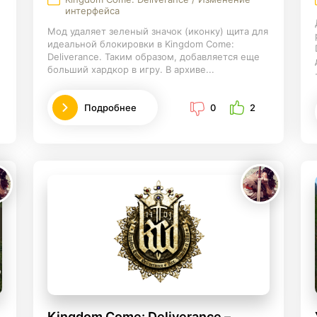
интерфейса
Мод удаляет зеленый значок (иконку) щита для
идеальной блокировки в Kingdom Come:
Deliverance. Таким образом, добавляется еще
больший хардкор в игру. В архиве...
Подробнее
0
2
Kingdom Come: Deliverance –