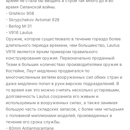
армия не стала бы вводить в строй так много до и во
время Силанской войны.
- Grishkov 908
- Skrypchekov Avtomat 928
- Berlog M-31
- V916 Lautus
Оружие, которое существовало в течение гораздо более
длительного периода времени, чем большинство, Lautus
V916 является ярким примером правильного
конструирования оружия. Первоначально проданный
Тезии в больших количествах производителями оружия в
Костейне, Лаут медленно продвигался по
многочисленным ветвям вооруженных сил обеих стран и
даже медленно попал в руки вирских подразделений. В
то время как это можно считать несколько устаревшим,
долговечность Lautus сохранила его живым и
используемым в вооруженных силах, а также занимая
большую часть складских запасов, с более чем четырьмя
с половиной миллионами моделей, произведенных в
течение его срока службы.
- 80mm Antiarmgrantane