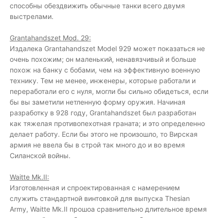
способны обездвижить обычные танки всего двумя
выстрелами.
Grantahandszet Mod. 29:
Издалека Grantahandszet Model 929 может показаться не
очень похожим; он маленький, ненавязчивый и больше
похож на банку с бобами, чем на эффективную военную
технику. Тем не менее, инженеры, которые работали и
переработали его с нуля, могли бы сильно обидеться, если
бы вы заметили нетленную форму оружия. Начиная
разработку в 928 году, Grantahandszet был разработан
как тяжелая противопехотная граната; и это определенно
делает работу. Если бы этого не произошло, то Вирская
армия не ввела бы в строй так много до и во время
Силанской войны.
Waitte Mk.II:
Изготовленная и спроектированная с намерением
служить стандартной винтовкой для выпуска Thesian
Army, Waitte Mk.II прошоа сравнительно длительное время