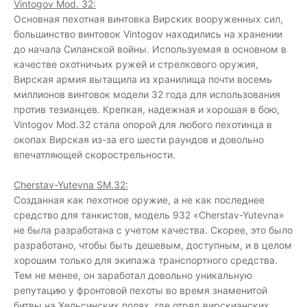
Vintogov Mod. 32:
Основная пехотная винтовка Вирских вооруженных сил,
большинство винтовок Vintogov находились на хранении
до начала Силанской войны. Используемая в основном в
качестве охотничьих ружей и стрелкового оружия,
Вирская армия вытащила из хранилища почти восемь
миллионов винтовок модели 32 года для использования
против тезианцев. Крепкая, надежная и хорошая в бою,
Vintogov Mod.32 стала опорой для любого пехотинца в
окопах Вирская из-за его шести раундов и довольно
впечатляющей скорострельности.
Cherstav-Yutevna SM.32:
Созданная как пехотное оружие, а не как последнее
средство для танкистов, модель 932 «Cherstav-Yutevna»
не была разработана с учетом качества. Скорее, это было
разработано, чтобы быть дешевым, доступным, и в целом
хорошим только для экипажа транспортного средства.
Тем не менее, он заработал довольно уникальную
репутацию у фронтовой пехоты во время знаменитой
битвы на Хельсинских полях, где отряд вирскианских