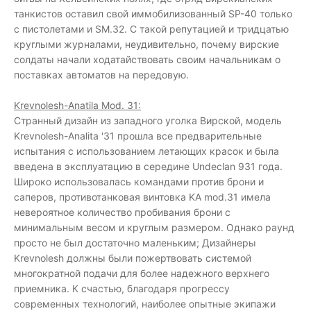
танкистов оставил свой иммобилизованный SP-40 только
с пистолетами и SM.32. С такой репутацией и тридцатью
круглыми журналами, неудивительно, почему вирские
солдаты начали ходатайствовать своим начальникам о
поставках автоматов на передовую.
Krevnolesh-Anatila Mod. 31:
Странный дизайн из западного уголка Вирской, модель
Krevnolesh-Analita '31 прошла все предварительные
испытания с использованием летающих красок и была
введена в эксплуатацию в середине Undeclan 931 года.
Широко использовалась командами против брони и
саперов, противотанковая винтовка KA mod.31 имела
невероятное количество пробивания брони с
минимальным весом и круглым размером. Однако раунд
просто не был достаточно маленьким; Дизайнеры
Krevnolesh должны были пожертвовать системой
многократной подачи для более надежного верхнего
приемника. К счастью, благодаря прогрессу
современных технологий, наиболее опытные экипажи