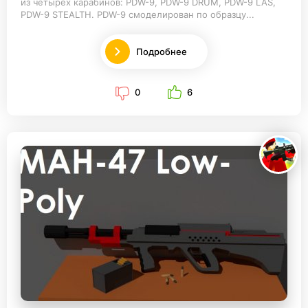
из четырех карабинов: PDW-9, PDW-9 DRUM, PDW-9 LAS,
PDW-9 STEALTH. PDW-9 смоделирован по образцу...
Подробнее
0
6