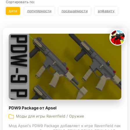
Сортировать по:
дате
популярности
посещаемости
алфавиту
PDW9 Package от Apsel
Моды для игры Ravenfield / Оружие
Мод Apsel's PDW9 Package добавляет к игре Ravenfield пак