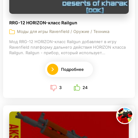
RRG-12 HORIZON-класс Railgun
Моды для игры Ravenfield / Оружие / Техника
Мод RRG-12 HORIZON-класс Railgun добавляет в игру
Ravenfield платформу дальнего действия HORIZON класса
Railgun. Railgun - прибор, который использует...
Подробнее
3
24