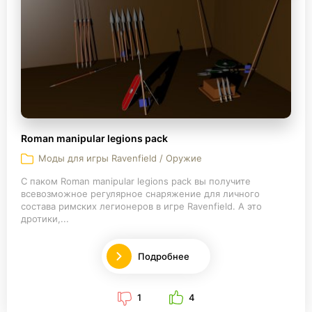
Roman manipular legions pack
Моды для игры Ravenfield / Оружие
С паком Roman manipular legions pack вы получите
всевозможное регулярное снаряжение для личного
состава римских легионеров в игре Ravenfield. А это
дротики,...
Подробнее
1
4