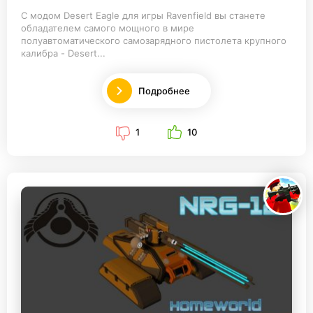
С модом Desert Eagle для игры Ravenfield вы станете
обладателем самого мощного в мире
полуавтоматического самозарядного пистолета крупного
калибра - Desert...
Подробнее
1
10