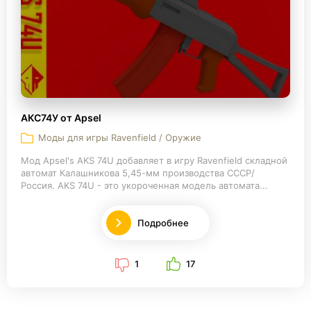
АКС74У от Apsel
Моды для игры Ravenfield / Оружие
Мод Apsel's AKS 74U добавляет в игру Ravenfield складной
автомат Калашникова 5,45-мм производства СССР/
Россия. AKS 74U - это укороченная модель автомата...
Подробнее
1
17