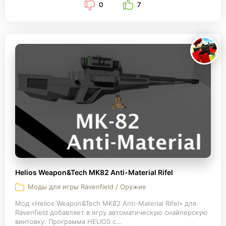
0
7
Helios Weapon&Tech MK82 Anti-Material Rifel
Моды для игры Ravenfield / Оружие
Мод «Helios Weapon&Tech MK82 Anti-Material Rifel» для
Ravenfield добавляет в игру автоматическую снайперскую
винтовку. Программа HELIOS с...