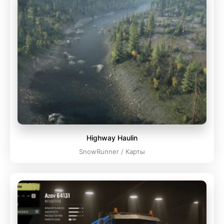
Highway Haulin
SnowRunner / Карты