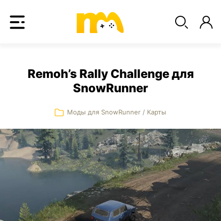
Remoh’s Rally Challenge для
SnowRunner
Моды для SnowRunner
/
Карты