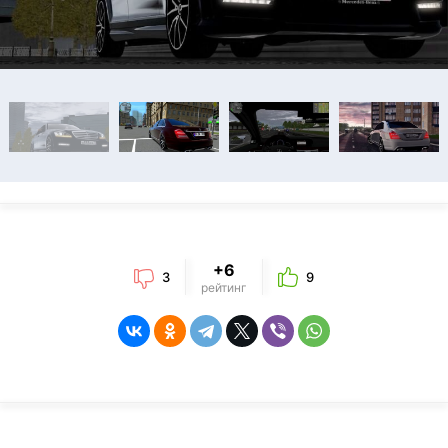
+6
3
9
рейтинг