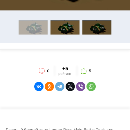
+5
0
5
рейтинг
Главный боевой танк Leman Russ Main Battle Tank для