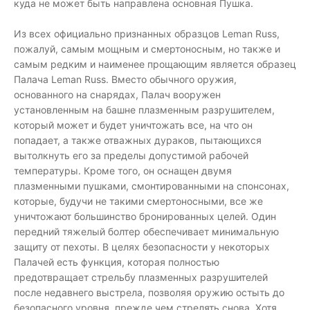
куда не может быть направлена ​​основная Пушка.
Из всех официально признанных образцов Leman Russ,
пожалуй, самым мощным и смертоносным, но также и
самым редким и наименее прощающим является образец
Палача Leman Russ. Вместо обычного оружия,
основанного на снарядах, Палач вооружен
установленным на башне плазменным разрушителем,
который может и будет уничтожать все, на что он
попадает, а также отважных дураков, пытающихся
вытолкнуть его за пределы допустимой рабочей
температуры. Кроме того, он оснащен двумя
плазменными пушками, смонтированными на спонсонах,
которые, будучи не такими смертоносными, все же
уничтожают большинство бронированных целей. Один
передний тяжелый болтер обеспечивает минимальную
защиту от пехоты. В целях безопасности у некоторых
Палачей есть функция, которая полностью
предотвращает стрельбу плазменных разрушителей
после недавнего выстрела, позволяя оружию остыть до
безопасного уровня, прежде чем стрелять снова. Хотя